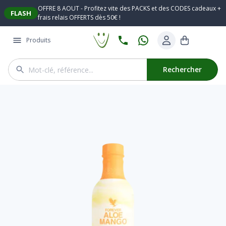
OFFRE 8 AOUT - Profitez vite des PACKS et des CODES cadeaux +
FLASH
frais relais OFFERTS dès 50€ !
Produits
Rechercher