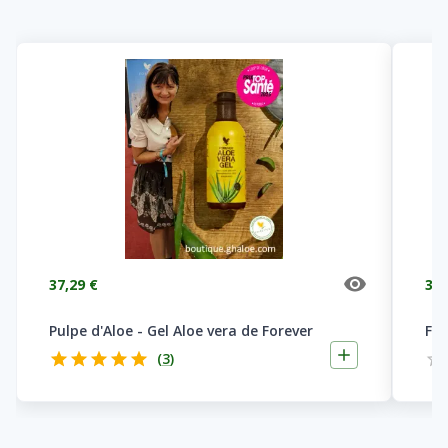
37,29 €
37,
Pulpe d'Aloe - Gel Aloe vera de Forever
For
(
3
)