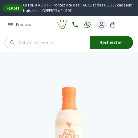
OFFRE 8 AOUT - Profitez vite des PACKS et des CODES cadeaux +
FLASH
frais relais OFFERTS dès 50€ !
Produits
Rechercher