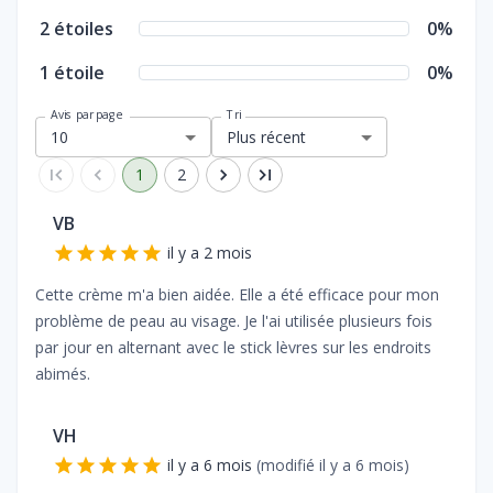
2
étoiles
0
%
1
étoile
0
%
Avis par page
Tri
10
Plus récent
1
2
VB
il y a 2 mois
Cette crème m'a bien aidée. Elle a été efficace pour mon
problème de peau au visage. Je l'ai utilisée plusieurs fois
par jour en alternant avec le stick lèvres sur les endroits
abimés.
VH
il y a 6 mois
(modifié
il y a 6 mois
)