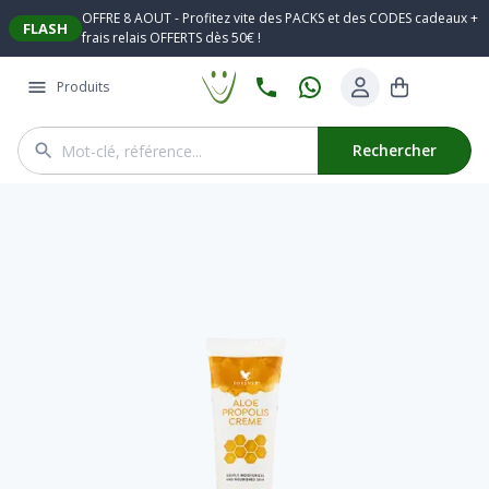
OFFRE 8 AOUT - Profitez vite des PACKS et des CODES cadeaux +
FLASH
frais relais OFFERTS dès 50€ !
Produits
Rechercher