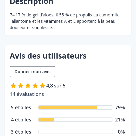
Description
74.17 % de gel d'aloès, 0.55 % de propolis La camomille,
l'allantoïne et les vitamines A et E apportent à la peau
douceur et souplesse.
Avis des utilisateurs
Donner mon avis
4,8
sur 5
14
évaluations
5
étoiles
79
%
4
étoiles
21
%
3
étoiles
0
%