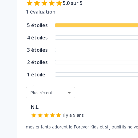
5,0
sur 5
1
évaluation
5
étoiles
4
étoiles
3
étoiles
2
étoiles
1
étoile
Tri
Plus récent
N.L.
il y a 9 ans
mes enfants adorent le Forever Kids et si j'oubli ils ne veu