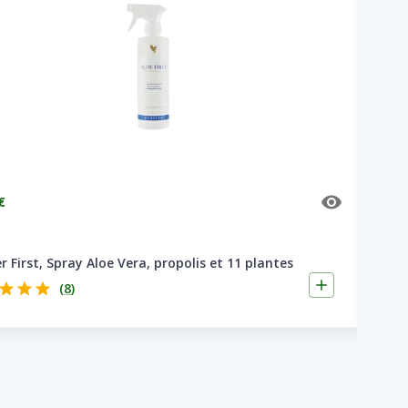
€
24
r First, Spray Aloe Vera, propolis et 11 plantes
Al
(
8
)