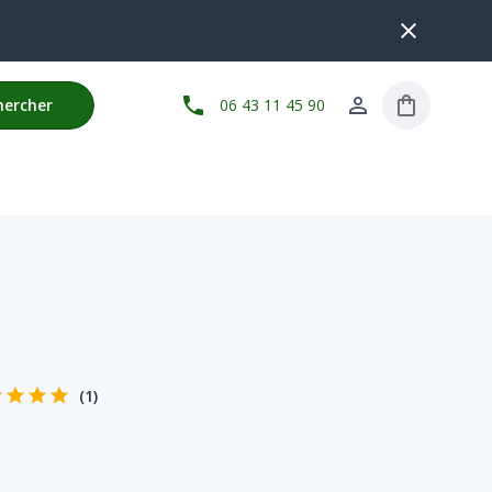
hercher
06 43 11 45 90
(
1
)