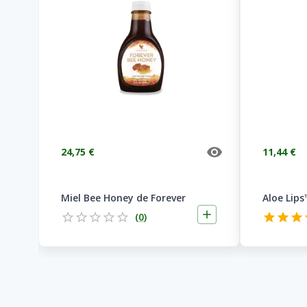
24,75 €
11,44 €
Miel Bee Honey de Forever
Aloe Lips
(
0
)