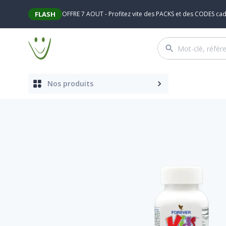
FLASH
OFFRE 7 AOUT - Profitez vite des PACKS et des CODES cade
Nos produits