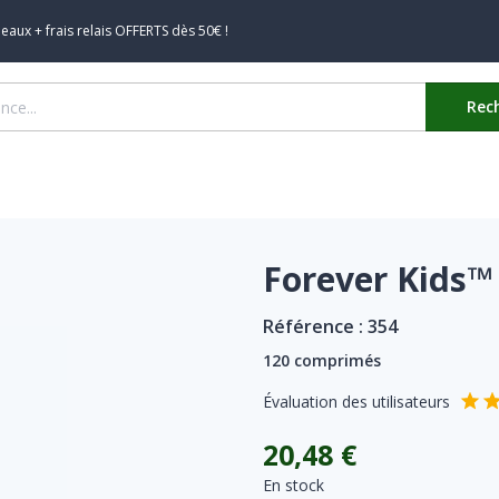
aux + frais relais OFFERTS dès 50€ !
Rec
Forever Kids™
Référence :
354
120 comprimés
Évaluation des utilisateurs
20,48 €
En stock