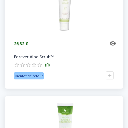
26,32 €
Forever Aloe Scrub™
(
0
)
Bientôt de retour